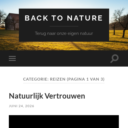
BACK TO NATURE
Terug naar onze eigen natuur
Schake
Schakel
naar
naar
zoekve
mobiel
menu
CATEGORIE:
REIZEN
(PAGINA 1 VAN 3)
Natuurlijk Vertrouwen
JUNI 24, 2026