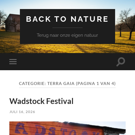
BACK TO NATURE
Terug naar onze eigen natuur
Schake
Schakel
naar
naar
zoekve
mobiel
menu
CATEGORIE:
TERRA GAIA
(PAGINA 1 VAN 4)
Wadstock Festival
JULI 16, 2026