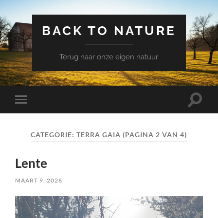
BACK TO NATURE
Terug naar onze eigen natuur
Schake
Schakel
naar
naar
zoekve
mobiel
menu
CATEGORIE:
TERRA GAIA
(PAGINA 2 VAN 4)
Lente
MAART 9, 2026