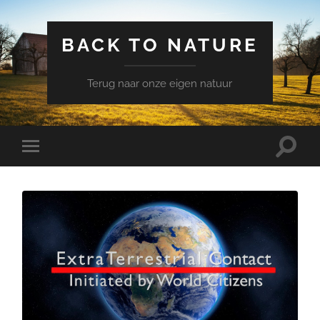
BACK TO NATURE
Terug naar onze eigen natuur
Schake
Schakel
naar
naar
zoekve
mobiel
menu