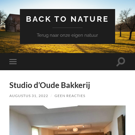
BACK TO NATURE
Terug naar onze eigen natuur
Schake
Schakel
naar
naar
zoekve
mobiel
menu
Studio d’Oude Bakkerij
AUGUSTUS 31, 2022
/
GEEN REACTIES