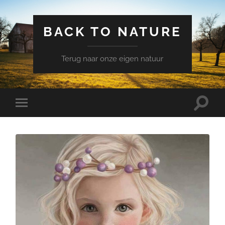
BACK TO NATURE
Terug naar onze eigen natuur
Schake
Schakel
naar
naar
zoekve
mobiel
menu