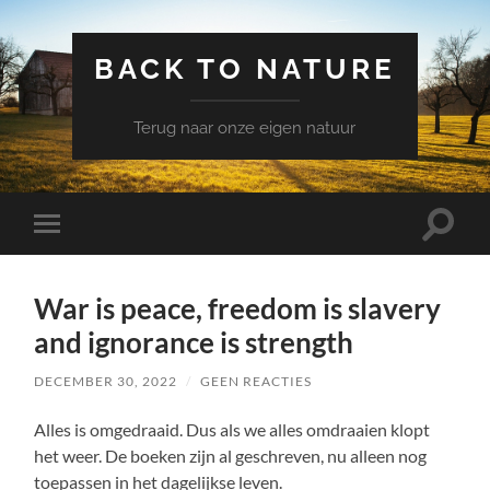
BACK TO NATURE
Terug naar onze eigen natuur
Schake
Schakel
naar
naar
zoekve
mobiel
menu
War is peace, freedom is slavery
and ignorance is strength
DECEMBER 30, 2022
/
GEEN REACTIES
Alles is omgedraaid. Dus als we alles omdraaien klopt
het weer. De boeken zijn al geschreven, nu alleen nog
toepassen in het dagelijkse leven.