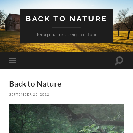
BACK TO NATURE
Terug naar onze eigen natuur
Schake
Schakel
naar
naar
zoekve
mobiel
menu
Back to Nature
SEPTEMBER 23, 2022