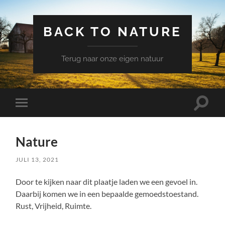
BACK TO NATURE
Terug naar onze eigen natuur
Schake
Schakel
naar
naar
zoekve
mobiel
menu
Nature
JULI 13, 2021
Door te kijken naar dit plaatje laden we een gevoel in.
Daarbij komen we in een bepaalde gemoedstoestand.
Rust, Vrijheid, Ruimte.