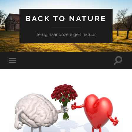
BACK TO NATURE
Terug naar onze eigen natuur
Schake
Schakel
naar
naar
zoekve
mobiel
menu