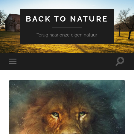
BACK TO NATURE
Terug naar onze eigen natuur
Schake
Schakel
naar
naar
zoekve
mobiel
menu